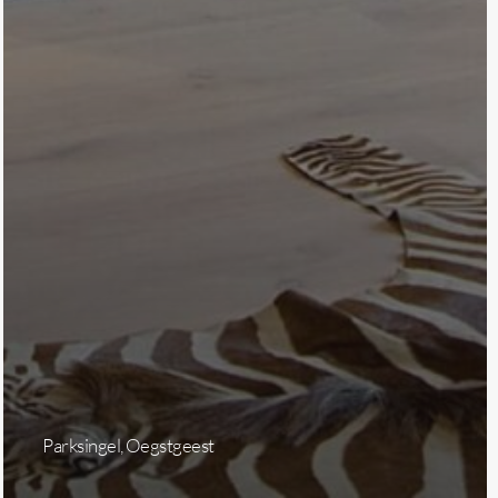
Parksingel, Oegstgeest