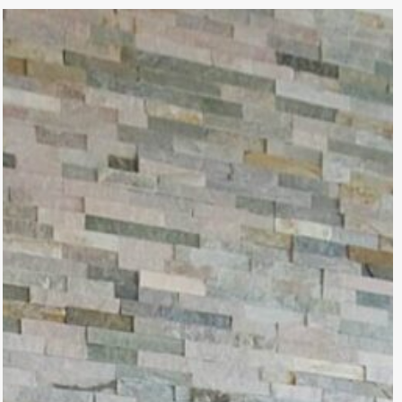
Parksingel,
Oegstgeest