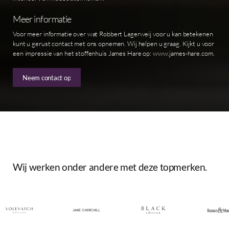
Meer informatie
Voor meer informatie over wat Robbert Lagerweij voor u kan betekenen
kunt u gerust contact met ons opnemen. Wij helpen u graag. Kijkt u voor
een impressie van het stoffenhuis James Hare op: www.james-hare.com.
Neem contact op
Wij
werken
onder
andere
met
deze
topmerken.