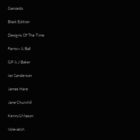
Gancedo
Black Edition
Designs Of The Time
Farrow & Ball
GP & J Baker
Ian Sanderson
James Hare
Jane Churchill
Kenny&Mason
Volevatch