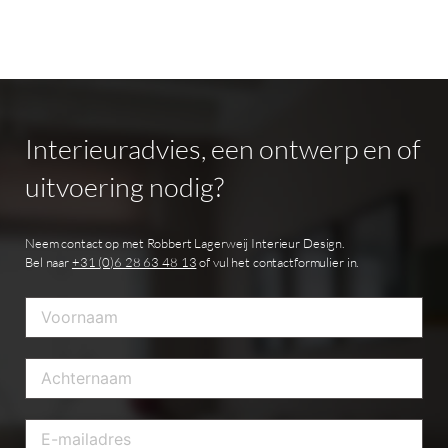
Interieuradvies,
een
ontwerp
en
of
uitvoering
nodig?
Neem contact op met Robbert Lagerweij Interieur Design.
Bel naar
+31 (0)6 28 63 48 13
of vul het contactformulier in.