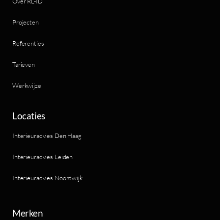
Over RL-ID
Projecten
Referenties
Tarieven
Werkwijze
Locaties
Interieuradvies Den Haag
Interieuradvies Leiden
Interieuradvies Noordwijk
Merken