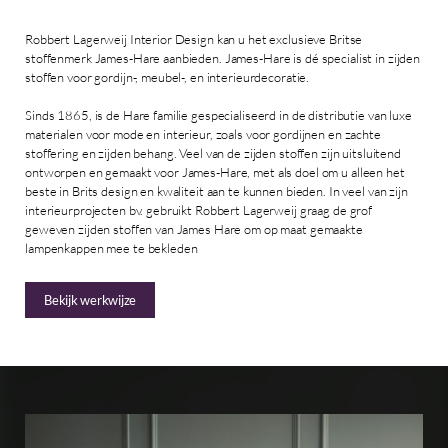
Robbert Lagerweij Interior Design kan u het exclusieve Britse
stoffenmerk James-Hare aanbieden. James-Hare is dé specialist in zijden
stoffen voor gordijn-, meubel-, en interieurdecoratie.
Sinds 1865, is de Hare familie gespecialiseerd in de distributie van luxe
materialen voor mode en interieur, zoals voor gordijnen en zachte
stoffering en zijden behang. Veel van de zijden stoffen zijn uitsluitend
ontworpen en gemaakt voor James-Hare, met als doel om u alleen het
beste in Brits design en kwaliteit aan te kunnen bieden. In veel van zijn
interieurprojecten bv. gebruikt Robbert Lagerweij graag de grof
geweven zijden stoffen van James Hare om op maat gemaakte
lampenkappen mee te bekleden
Bekijk werkwijze