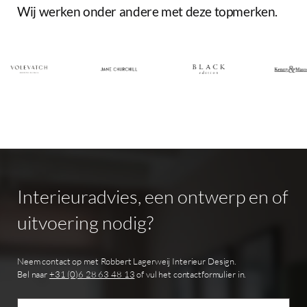
Wij
werken
onder
andere
met
deze
topmerken.
Interieuradvies,
een
ontwerp
en
of
uitvoering
nodig?
Neem contact op met Robbert Lagerweij Interieur Design.
Bel naar
+31 (0)6 28 63 48 13
of vul het contactformulier in.