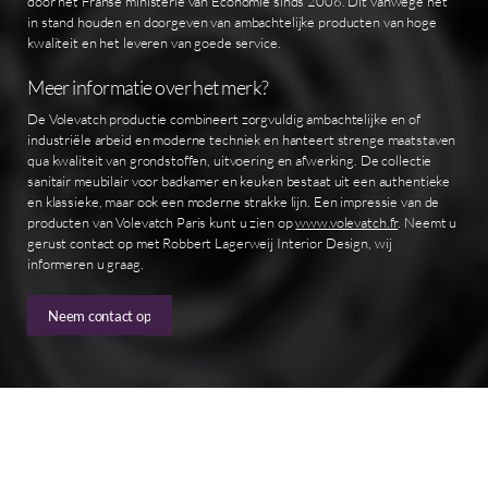
door het Franse ministerie van Economie sinds 2006. Dit vanwege het
in stand houden en doorgeven van ambachtelijke producten van hoge
kwaliteit en het leveren van goede service.
Meer informatie over het merk?
De Volevatch productie combineert zorgvuldig ambachtelijke en of
industriële arbeid en moderne techniek en hanteert strenge maatstaven
qua kwaliteit van grondstoffen, uitvoering en afwerking. De collectie
sanitair meubilair voor badkamer en keuken bestaat uit een authentieke
en klassieke, maar ook een moderne strakke lijn. Een impressie van de
producten van Volevatch Paris kunt u zien op
www.volevatch.fr
. Neemt u
gerust contact op met Robbert Lagerweij Interior Design, wij
informeren u graag.
Neem contact op