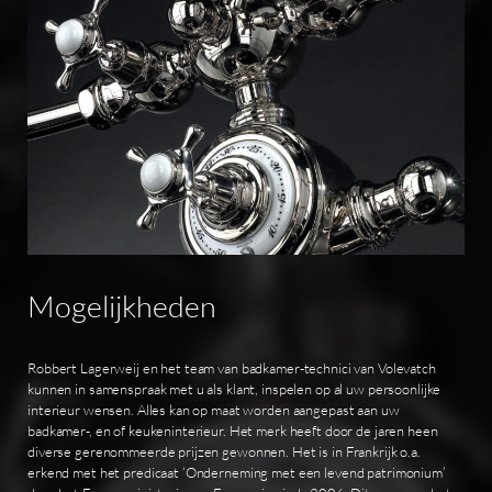
Mogelijkheden
Robbert Lagerweij en het team van badkamer-technici van Volevatch
kunnen in samenspraak met u als klant, inspelen op al uw persoonlijke
interieur wensen. Alles kan op maat worden aangepast aan uw
badkamer-, en of keukeninterieur. Het merk heeft door de jaren heen
diverse gerenommeerde prijzen gewonnen. Het is in Frankrijk o.a.
erkend met het predicaat ‘Onderneming met een levend patrimonium’