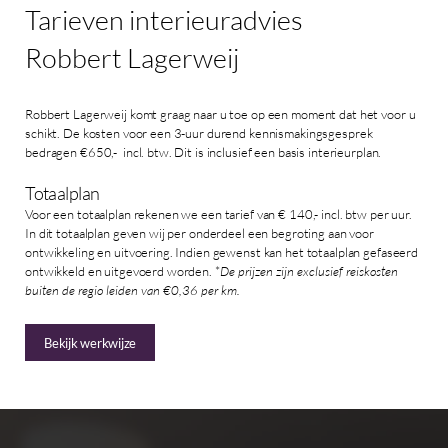
Tarieven
interieuradvies
Robbert
Lagerweij
Robbert Lagerweij komt graag naar u toe op een moment dat het voor u
schikt. De kosten voor een 3-uur durend kennismakingsgesprek
bedragen €650,- incl. btw. Dit is inclusief een basis interieurplan.
Totaalplan
Voor een totaalplan rekenen we een tarief van € 140,- incl. btw per uur.
In dit totaalplan geven wij per onderdeel een begroting aan voor
ontwikkeling en uitvoering. Indien gewenst kan het totaalplan gefaseerd
ontwikkeld en uitgevoerd worden. *
De prijzen zijn exclusief reiskosten
buiten de regio leiden van €0,36 per km.
Bekijk werkwijze