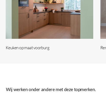
Keuken op maat voorburg
Ren
Wij
werken
onder
andere
met
deze
topmerken.