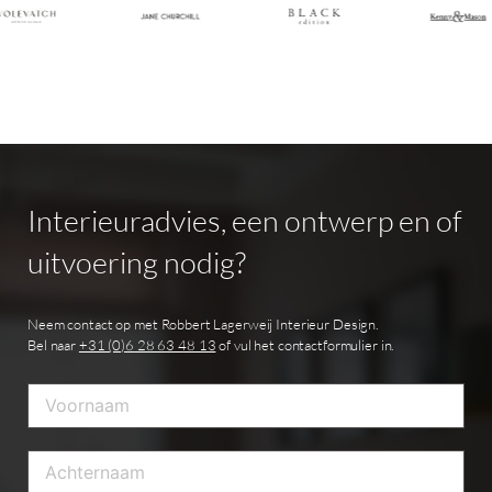
Interieuradvies,
een
ontwerp
en
of
uitvoering
nodig?
Neem contact op met Robbert Lagerweij Interieur Design.
Bel naar
+31 (0)6 28 63 48 13
of vul het contactformulier in.