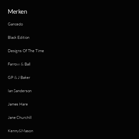
Merken
Gancedo
Black Edition
Designs Of The Time
Farrow & Ball
GP & J Baker
Ian Sanderson
James Hare
Jane Churchill
Kenny&Mason