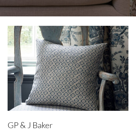
GP
&
J
Baker