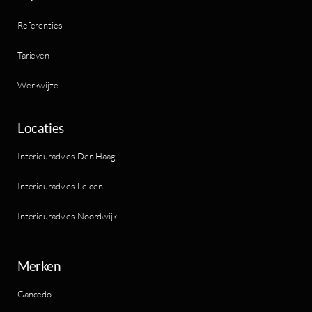
Referenties
Tarieven
Werkwijze
Locaties
Interieuradvies Den Haag
Interieuradvies Leiden
Interieuradvies Noordwijk
Merken
Gancedo