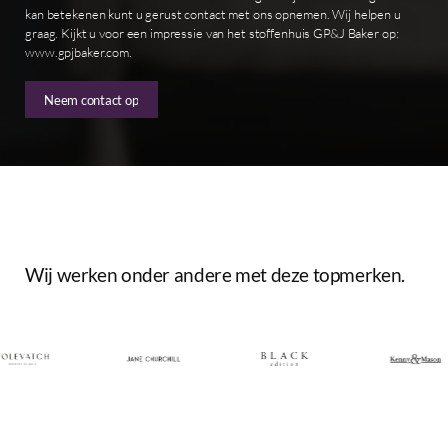
kan betekenen kunt u gerust contact met ons opnemen. Wij helpen u
graag. Kijkt u voor een impressie van het stoffenhuis GP&J Baker op:
www.gpjbaker.com.
Neem contact op
Wij
werken
onder
andere
met
deze
topmerken.