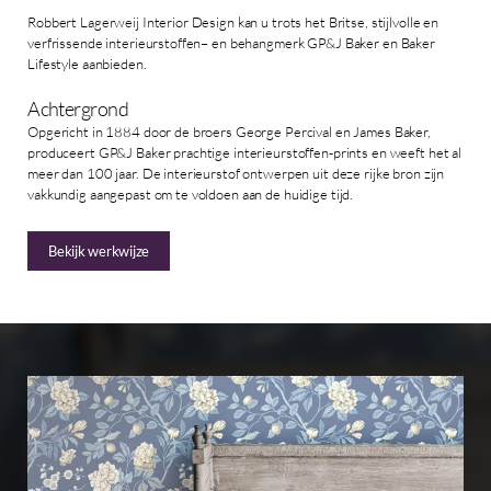
Robbert Lagerweij Interior Design kan u trots het Britse, stijlvolle en
verfrissende interieurstoffen– en behangmerk GP&J Baker en Baker
Lifestyle aanbieden.
Achtergrond
Opgericht in 1884 door de broers George Percival en James Baker,
produceert GP&J Baker prachtige interieurstoffen-prints en weeft het al
meer dan 100 jaar. De interieurstof ontwerpen uit deze rijke bron zijn
vakkundig aangepast om te voldoen aan de huidige tijd.
Bekijk werkwijze