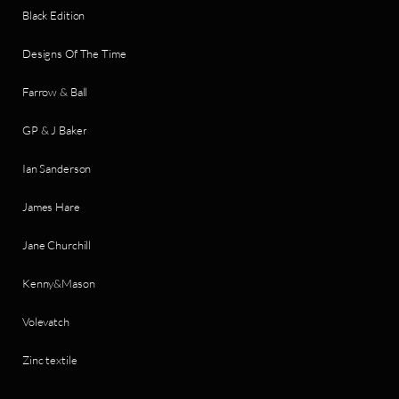
Black Edition
Designs Of The Time
Farrow & Ball
GP & J Baker
Ian Sanderson
James Hare
Jane Churchill
Kenny&Mason
Volevatch
Zinc textile