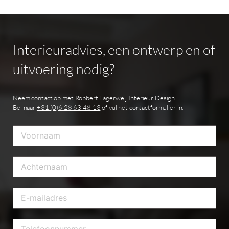
Interieuradvies,
een
ontwerp
en
of
uitvoering
nodig?
Neem contact op met Robbert Lagerweij Interieur Design.
Bel naar
+31 (0)6 28 63 48 13
of vul het contactformulier in.