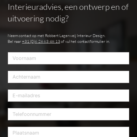
Interieuradvies,
een
ontwerp
en
of
uitvoering
nodig?
Neem contact op met Robbert Lagerweij Interieur Design.
Bel naar
+31 (0)6 28 63 48 13
of vul het contactformulier in.