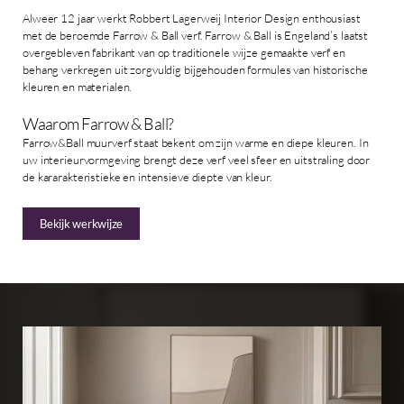
Alweer 12 jaar werkt Robbert Lagerweij Interior Design enthousiast
met de beroemde Farrow & Ball verf. Farrow & Ball is Engeland’s laatst
overgebleven fabrikant van op traditionele wijze gemaakte verf en
behang verkregen uit zorgvuldig bijgehouden formules van historische
kleuren en materialen.
Waarom Farrow & Ball?
Farrow&Ball muurverf staat bekent om zijn warme en diepe kleuren. In
uw interieurvormgeving brengt deze verf veel sfeer en uitstraling door
de kararakteristieke en intensieve diepte van kleur.
Bekijk werkwijze