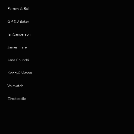
Farrow & Ball
GP & J Baker
Ian Sanderson
James Hare
Jane Churchill
Kenny&Mason
Volevatch
Zinc textile