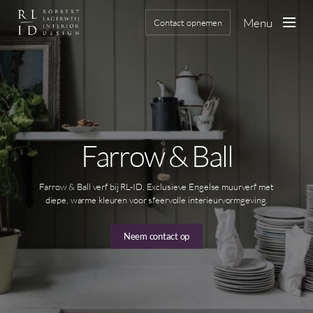
Skip
to
Menu
Contact opnemen
main
content
Farrow & Ball
Farrow & Ball verf bij RL-ID. Exclusieve Engelse muurverf met
diepe, warme kleuren voor sfeervolle interieurvormgeving.
Neem contact op