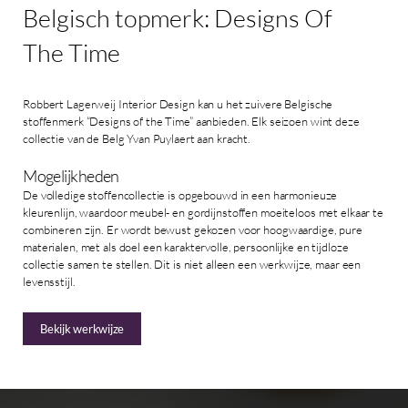
Belgisch
topmerk:
Designs
Of
The
Time
Robbert Lagerweij Interior Design kan u het zuivere Belgische
stoffenmerk “Designs of the Time” aanbieden. Elk seizoen wint deze
collectie van de Belg Yvan Puylaert aan kracht.
Mogelijkheden
De volledige stoffencollectie is opgebouwd in een harmonieuze
kleurenlijn, waardoor meubel- en gordijnstoffen moeiteloos met elkaar te
combineren zijn. Er wordt bewust gekozen voor hoogwaardige, pure
materialen, met als doel een karaktervolle, persoonlijke en tijdloze
collectie samen te stellen. Dit is niet alleen een werkwijze, maar een
levensstijl.
Bekijk werkwijze