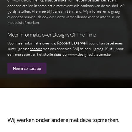
door ons atelier, in combinatie met eventuele aankoop van de meubel-, of
gordijnstoffen. Hiermee blijft alles in één hand. Wij informeren u graag
over deze service, als ook over onze verschillende andere interieur- en
meubelstof-merken.
Meer informatie over Designs Of The Time
Voor meer informatie over wat
Robbert Lagerweij
voor u kan betekenen
kunt u gerust
contact
met ons opnemen. Wij helpen u graag. Kijkt u voor
een impressie van het
stoffenhuis
op:
www.designsofthetime.be
Neem contact op
Wij
werken
onder
andere
met
deze
topmerken.