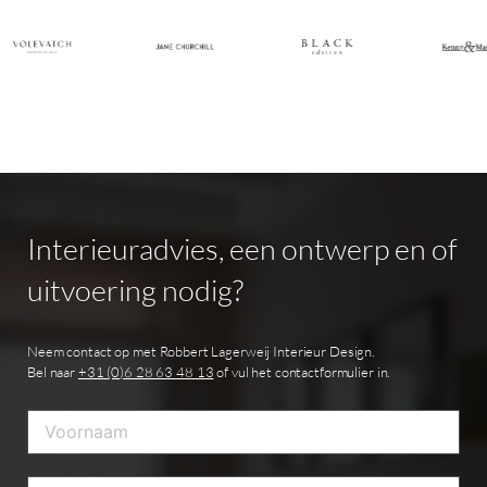
Interieuradvies,
een
ontwerp
en
of
uitvoering
nodig?
Neem contact op met Robbert Lagerweij Interieur Design.
Bel naar
+31 (0)6 28 63 48 13
of vul het contactformulier in.