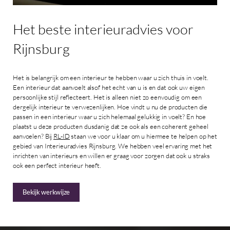
Het
beste
interieuradvies
voor
Rijnsburg
Het is belangrijk om een interieur te hebben waar u zich thuis in voelt.
Een interieur dat aanvoelt alsof het echt van u is en dat ook uw eigen
persoonlijke stijl reflecteert. Het is alleen niet zo eenvoudig om een
dergelijk interieur te verwezenlijken. Hoe vindt u nu de producten die
passen in een interieur waar u zich helemaal gelukkig in voelt? En hoe
plaatst u deze producten dusdanig dat ze ook als een coherent geheel
aanvoelen? Bij
RL-ID
staan we voor u klaar om u hiermee te helpen op het
gebied van Interieuradvies Rijnsburg. We hebben veel ervaring met het
inrichten van interieurs en willen er graag voor zorgen dat ook u straks
ook een perfect interieur heeft.
Bekijk werkwijze