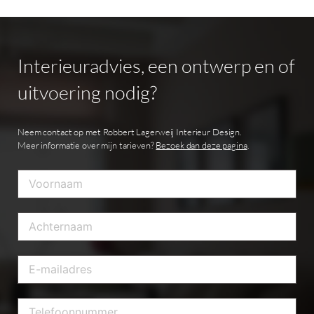
Interieuradvies,
een
ontwerp
en
of
uitvoering
nodig?
Neem contact op met Robbert Lagerweij Interieur Design.
Meer informatie over mijn tarieven?
Bezoek dan deze pagina
.