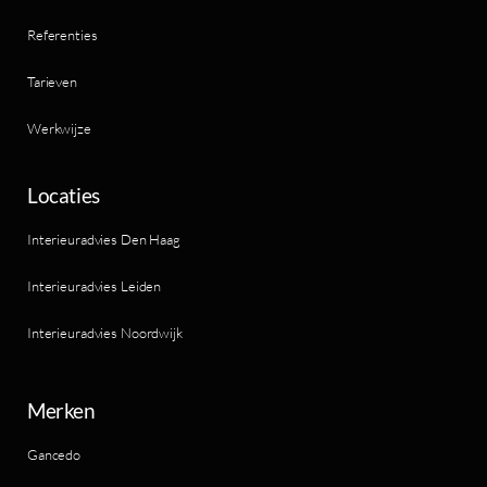
Referenties
Tarieven
Werkwijze
Locaties
Interieuradvies Den Haag
Interieuradvies Leiden
Interieuradvies Noordwijk
Merken
Gancedo