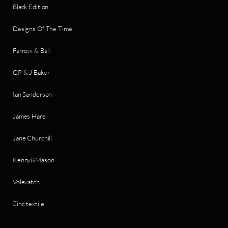
Black Edition
Designs Of The Time
Farrow & Ball
GP & J Baker
Ian Sanderson
James Hare
Jane Churchill
Kenny&Mason
Volevatch
Zinc textile