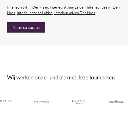
Interieurstyling Den Haag
,
Interieurstyling Leiden
,
Interieur design Den
Haag
,
Interieur stylist Leiden
,
Interieur advies Den Haag
.
Neem contact op
Wij
werken
onder
andere
met
deze
topmerken.