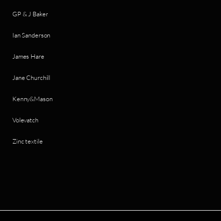
GP & J Baker
Ian Sanderson
James Hare
Jane Churchill
Kenny&Mason
Volevatch
Zinc textile