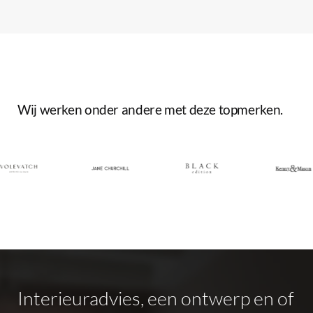
Wij
werken
onder
andere
met
deze
topmerken.
Interieuradvies,
een
ontwerp
en
of