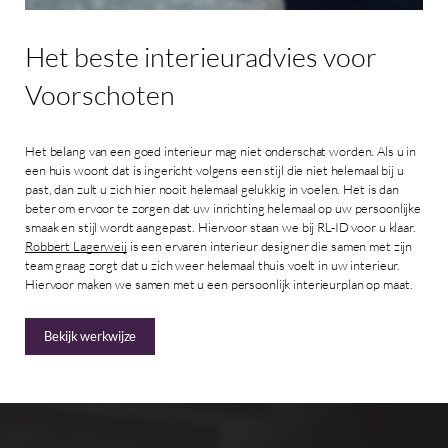
Het
beste
interieuradvies
voor
Voorschoten
Het belang van een goed interieur mag niet onderschat worden. Als u in
een huis woont dat is ingericht volgens een stijl die niet helemaal bij u
past, dan zult u zich hier nooit helemaal gelukkig in voelen. Het is dan
beter om ervoor te zorgen dat uw inrichting helemaal op uw persoonlijke
smaak en stijl wordt aangepast. Hiervoor staan we bij RL-ID voor u klaar.
Robbert Lagerweij
is een ervaren interieur designer die samen met zijn
team graag zorgt dat u zich weer helemaal thuis voelt in uw interieur.
Hiervoor maken we samen met u een persoonlijk interieurplan op maat.
Bekijk werkwijze