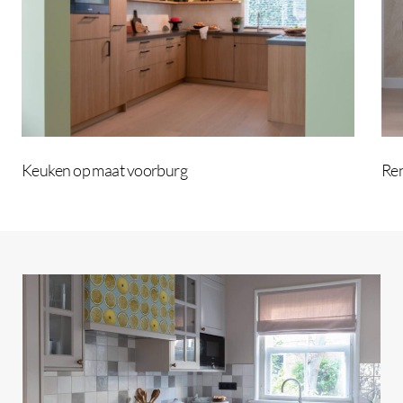
Keuken op maat voorburg
Ren