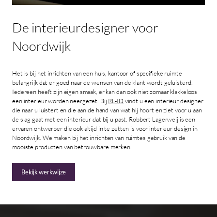
De
interieurdesigner
voor
Noordwijk
Het is bij het inrichten van een huis, kantoor of specifieke ruimte
belangrijk dat er goed naar de wensen van de klant wordt geluisterd.
Iedereen heeft zijn eigen smaak, er kan dan ook niet zomaar klakkeloos
een interieur worden neergezet. Bij
RL-ID
vindt u een interieur designer
die naar u luistert en die aan de hand van wat hij hoort en ziet voor u aan
de slag gaat met een interieur dat bij u past. Robbert Lagerweij is een
ervaren ontwerper die ook altijd in te zetten is voor interieur design in
Noordwijk. We maken bij het inrichten van ruimtes gebruik van de
mooiste producten van betrouwbare merken.
Bekijk werkwijze