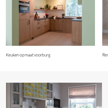
voorburg
Keuken op maat voorburg
Ren