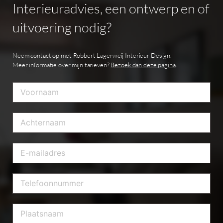
Interieuradvies,
een
ontwerp
en
of
uitvoering
nodig?
Neem contact op met Robbert Lagerweij Interieur Design.
Meer informatie over mijn tarieven?
Bezoek dan deze pagina
.