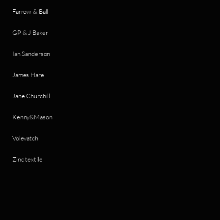
Farrow & Ball
GP & J Baker
Ian Sanderson
James Hare
Jane Churchill
Kenny&Mason
Volevatch
Zinc textile