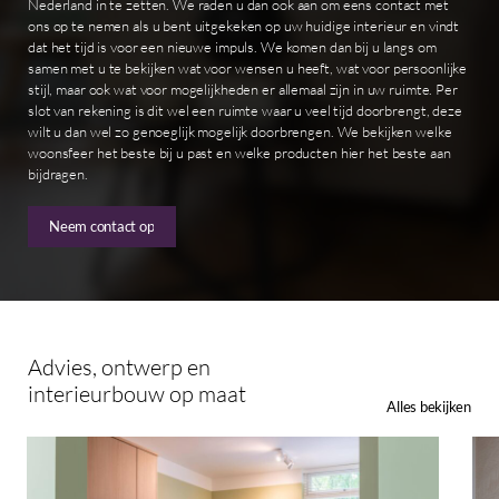
Nederland in te zetten. We raden u dan ook aan om eens contact met
ons op te nemen als u bent uitgekeken op uw huidige interieur en vindt
dat het tijd is voor een nieuwe impuls. We komen dan bij u langs om
samen met u te bekijken wat voor wensen u heeft, wat voor persoonlijke
stijl, maar ook wat voor mogelijkheden er allemaal zijn in uw ruimte. Per
slot van rekening is dit wel een ruimte waar u veel tijd doorbrengt, deze
wilt u dan wel zo genoeglijk mogelijk doorbrengen. We bekijken welke
woonsfeer het beste bij u past en welke producten hier het beste aan
bijdragen.
Neem contact op
Advies,
ontwerp
en
interieurbouw
op
maat
Alles bekijken
Keuken
Reno
op
Oeg
maat